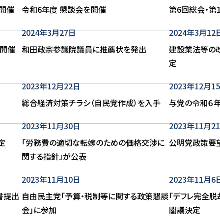
を開催
令和6年度 懇談会を開催
第6回総会・第
2024年3月27日
2024年3月12
開催
和田政宗参議院議員に推薦状を発出
建設業法等の
定
2023年12月22日
2023年12月1
総合経済対策チラシ（自民党作成）を入手
与党の令和６
2023年11月30日
2023年11月2
定
「労務費の適切な転嫁のための価格交渉に
公明党政策要
関する指針」が公表
2023年11月10日
2023年11月6
書提出
自由民主党「予算・税制等に関する政策懇談
「デフレ完全脱
会」に参加
閣議決定