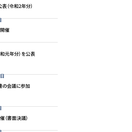
表（令和2年分）
日
を開催
令和元年分）を公表
9日
連の会議に参加
日
催（書面決議）
日