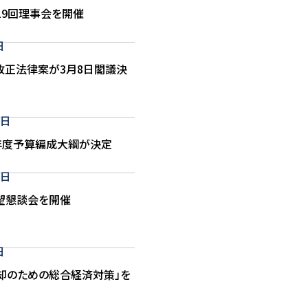
19回理事会を開催
日
改正法律案が3月8日閣議決
5日
年度予算編成大綱が決定
1日
望懇談会を開催
日
却のための総合経済対策」を