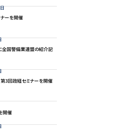
0日
ミナーを開催
日
に全国警備業連盟の紹介記
日
・第3回政経セミナーを開催
を開催
日