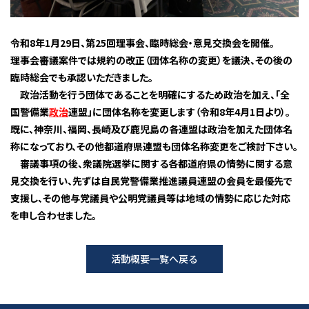
令和
8
年
1
月
29
日、第
25
回理事会、臨時総会・意見交換会を開催。
理事会審議案件では規約の改正（団体名称の変更）を議決、その後の
臨時総会でも承認いただきました。
政治活動を行う団体であることを明確にするため政治を加え、「全
国警備業
政治
連盟」に団体名称を変更します（令和
8
年
4
月
1
日より）。
既に、神奈川、福岡、長崎及び鹿児島の各連盟は政治を加えた団体名
称になっており、その他都道府県連盟も団体名称変更をご検討下さい。
審議事項の後、衆議院選挙に関する各都道府県の情勢に関する意
見交換を行い、先ずは自民党警備業推進議員連盟の会員を最優先で
支援し、その他与党議員や公明党議員等は地域の情勢に応じた対応
を申し合わせました。
活動概要一覧へ戻る