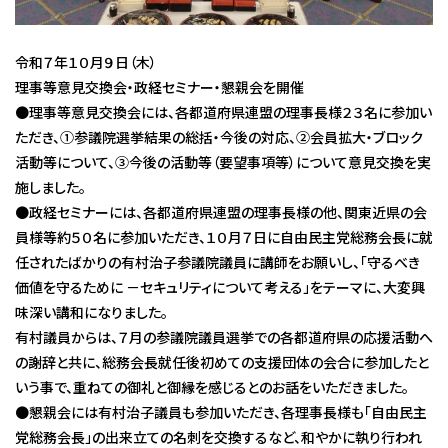
令和７年１０月９日（木）
理事等意見交換会・政経セミナー・懇親会を開催
●理事等意見交換会には、各都道府県連盟の理事長様２３名に参加い
ただき、①参議院選挙結果の総括・今後の対応、②会員拡大・ブロック
活動等について、③今後の活動等（要望事項等）について意見交換を実
施しました。
●政経セミナーには、各都道府県連盟の理事長様の他、関東近県の会
員様等約５０名に参加いただき、１０月７日に自由民主党総務会長に就
任されたばかりの有村治子参議院議員に講師をお願いし、「守るべき
価値を守るために －セキュリティについて考える」をテーマに、大変興
味深い講和になりました。
有村議員からは、７月の参議院議員選挙での各都道府県の応援活動へ
の謝辞と共に、総務会長就任後初めての支援団体の会合に参加したと
いう事で、重ねての御礼と御縁を感じるとのお話をいただきました。
●懇親会には有村治子議員も参加いただき、各理事長様も「自由民主
党総務会長」の出来立ての名刺を交換するなど、和やかに執り行われ